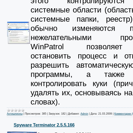
этого контролируютс
системные области (область
системные папки, реестр)
обычно изменяются п
нежелательными прог
WinPatrol позволяет
остановить процесс и от
разрешить автоматическую
программы, а также 
контролировать куки (при
удалять их, основываясь н
словах).
Антишпионы
|
Просмотров:
385
|
Загрузок:
182
|
Добавил:
Admin
|
Дата:
21.03.2009
|
Комментарии (
Spyware Terminator 2.5.5.166