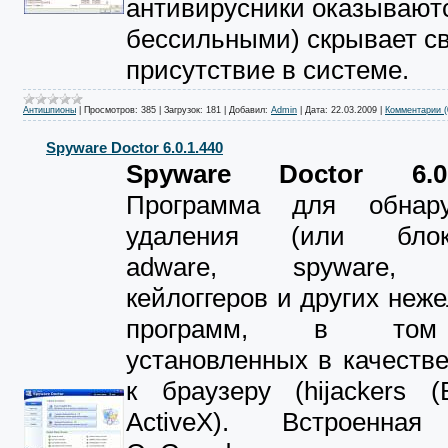
антивирусники оказывают
бессильными) скрывает с
присутствие в системе.
Антишпионы
|
Просмотров:
385
|
Загрузок:
181
|
Добавил:
Admin
|
Дата:
22.03.2009
|
Комментарии (
Spyware Doctor 6.0.1.440
Spyware Doctor 6.0.
Программа для обнар
удаления (или блоки
adware, spyware, 
кейлоггеров и других неж
программ, в том
установленных в качестве
к браузеру (hijackers 
ActiveX). Встроенная