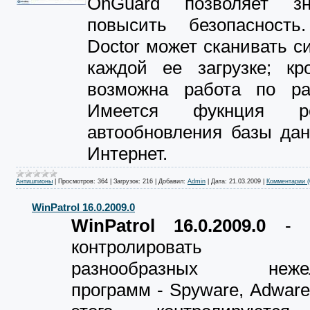
OnGuard позволяет зн
повысить безопасность
Doctor может сканивать с
каждой ее загрузке; кро
возможна работа по ра
Имеется фукнция рег
автообновления базы дан
Интернет.
Антишпионы
|
Просмотров:
364
|
Загрузок:
216
|
Добавил:
Admin
|
Дата:
21.03.2009
|
Комментарии (
WinPatrol 16.0.2009.0
WinPatrol 16.0.2009.0
- П
контролировать ус
разнообразных нежел
программ - Spyware, Adware 