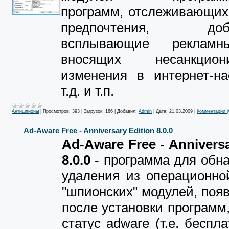
программ, отслеживающих
предпочтения, доба
всплывающие рекламн
вносящих несанкциони
изменения в интернет-на
т.д. и т.п.
Антишпионы
|
Просмотров:
393
|
Загрузок:
186
|
Добавил:
Admin
|
Дата:
21.03.2009
|
Комментарии (
Ad-Aware Free - Anniversary Edition 8.0.0
Ad-Aware Free - Anniversa
8.0.0
- программа для обн
удаления из операционно
"шпионских" модулей, по
после установки програм
статус adware (т.е. беспл