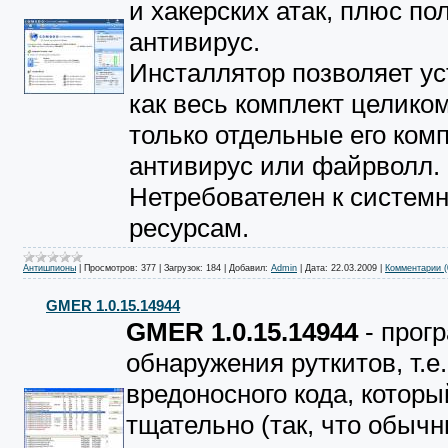
и хакерских атак, плюс п
антивирус.
Инсталлятор позволяет у
как весь комплект целиком
только отдельные его ком
антивирус или файрволл.
Нетребователен к систем
ресурсам.
Антишпионы
|
Просмотров:
377
|
Загрузок:
184
|
Добавил:
Admin
|
Дата:
22.03.2009
|
Комментарии (
GMER 1.0.15.14944
GMER 1.0.15.14944
- прог
обнаружения руткитов, т.е.
вредоносного кода, которы
тщательно (так, что обыч