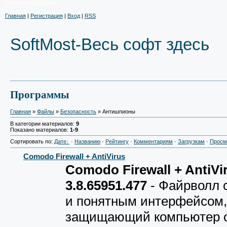
Приветствую Вас
Гость
Главная
|
Регистрация
|
Вход
|
RSS
SoftMost-Весь софт здесь
Программы
Главная
»
Файлы
»
Безопасность
» Антишпионы
В категории материалов:
9
Показано материалов:
1-9
Сортировать по:
Дате
·
Названию
·
Рейтингу
·
Комментариям
·
Загрузкам
·
Просм
Comodo Firewall + AntiVirus
Comodo Firewall + AntiVi
3.8.65951.477
- Файрволл 
и понятным интерфейсом,
защищающий компьютер о