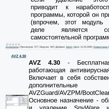
приводит к наработосп
программы, которой он п
(впрочем, этот модуль
деле является сов
самостоятельной програм
Антишпионы
|
Просмотров:
377
|
Загрузок:
185
|
Добавил:
Admin
|
Дата:
21.03.2009
|
Комментарии (
AVZ 4.30
AVZ 4.30
- Бесплатна
работающая антивирусная
Включает в себя собстве
дополнительные 
AVZGuard/AVZPM/BootClean
Основное назначение - о
и удаление SpyWare 