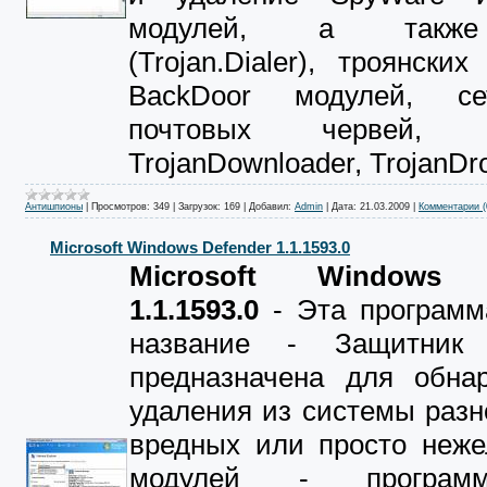
модулей, а также
(Trojan.Dialer), троянских
BackDoor модулей, с
почтовых червей, Tr
TrojanDownloader, TrojanDr
Антишпионы
|
Просмотров:
349
|
Загрузок:
169
|
Добавил:
Admin
|
Дата:
21.03.2009
|
Комментарии (
Microsoft Windows Defender 1.1.1593.0
Microsoft Windows 
1.1.1593.0
- Эта программа
название - Защитник 
предназначена для обна
удаления из системы раз
вредных или просто неже
модулей - программ-