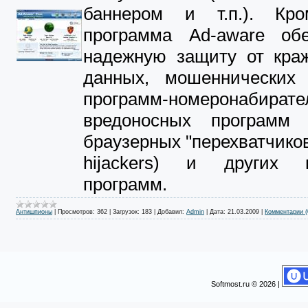
баннером и т.п.). Кро
программа Ad-aware обе
надежную защиту от кра
данных, мошеннических 
программ-номеронабирате
вредоносных программ (
браузерных "перехватчиков
hijackers) и других 
программ.
Антишпионы
|
Просмотров:
362
|
Загрузок:
183
|
Добавил:
Admin
|
Дата:
21.03.2009
|
Комментарии (
Softmost.ru © 2026 |