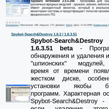
Spyware Terminator 2.5.5.166
- программа для защ
различных вредных модулей - spyware, adware, кейлогге
Имеет резидентный монитор, который в реально
мониторинг системы и предотвращает попытки проник
вредоносного ПО.
Антишпионы
|
Просмотров:
348
|
Загрузок:
175
|
Добавил:
Admin
|
Дата:
21.03.2009
|
Комментарии (
Spybot-Search&Destroy 1.6.2 / 1.6.3.51
Spybot-Search&Destro
1.6.3.51 beta
- Програ
обнаружения и удаления 
"шпионских" модулей,
время от времени появ
жестком диске, особе
установки якобы бе
программ. Характерная о
Spybot-Search&Destroy -
если удаление этог