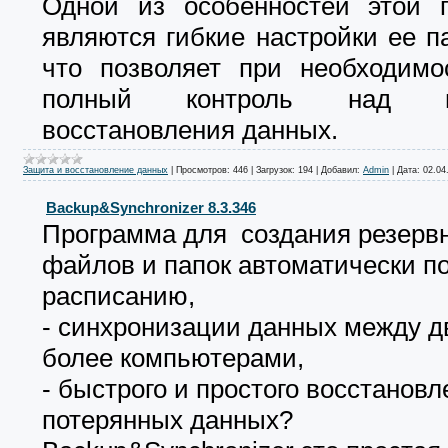
Одной из особенностей этой 
являются гибкие настройки ее п
что позволяет при необходимо
полный контроль над пр
восстановления данных.
Защита и восстановление данных
|
Просмотров:
446
|
Загрузок:
194
|
Добавил:
Admin
|
Дата:
02.04
Backup&Synchronizer 8.3.346
Программа для создания резерв
файлов и папок автоматически п
расписанию,
- синхронизации данных между д
более компьютерами,
- быстрого и простого восстанов
потерянных данных?