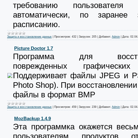
требованию пользовател
автоматически, по заранее 
расписанию.
Защита и восстановление данных
|
Просмотров:
432
|
Загрузок:
205
|
Добавил:
Admin
|
Дата:
02.04
Picture Doctor 1.7
Программа для восстан
поврежденных графических
Поддерживает файлы JPEG и P
Photo Shop). При восстановлении
файлы в формат BMP
Защита и восстановление данных
|
Просмотров:
459
|
Загрузок:
239
|
Добавил:
Admin
|
Дата:
02.04
MozBackup 1.4.9
Эта программка окажется весьм
пользователям продуктов о