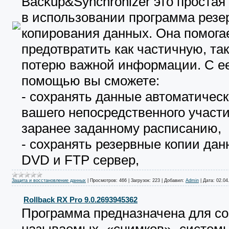
Backup&Synchronizer это простая
в использовании программа резе
копирования данных. Она помога
предотвратить как частичную, та
потерю важной информации. С е
помощью вы сможете:
- сохранять данные автоматическ
вашего непосредственного участи
заранее заданному расписанию,
- сохранять резервные копии дан
DVD и FTP сервер,
Защита и восстановление данных
|
Просмотров:
466
|
Загрузок:
223
|
Добавил:
Admin
|
Дата:
02.04
Rollback RX Pro 9.0.2693945362
Программа предназначена для со