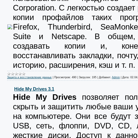
Corporation. С легкостью создает
копии профайлов таких прог
Firefox, Thunderbird, SeaMonke
Suite и Netscape. В общем,
создавать копии и, кон
восстанавливать закладки, почту,
историю, расширения, кэш и т. п.
Защита и восстановление данных
|
Просмотров:
490
|
Загрузок:
195
|
Добавил:
Admin
|
Дата:
02.04
Hide My Drives 3.1
Hide My Drives
позволяет пол
скрыть и защитить любые ваши 
на компьютере. Они все будут 
USB, сеть, флоппи, DVD, CD, 
жесткие диски. Доступ к данно