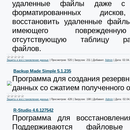
удаленные файлы даже с 
форматированнных диско
восстановить удаленные файлы
имеющего поврежденн
отсутствующую таблицу ра
файлов.
Защита и восстановление данных
|
Просмотров:
520
|
Загрузок:
211
|
Добавил:
Admin
|
Дата:
02.04
Backup Made Simple 5.1.235
Программа для создания резервн
данных со сжатием полученного о
Защита и восстановление данных
|
Просмотров:
428
|
Загрузок:
198
|
Добавил:
Admin
|
Дата:
02.04
R-Studio 4.6.127542
Программа для восстановлени
Поддерживаются файловые