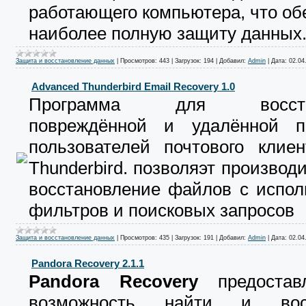
работающего компьютера, что об
наиболее полную защиту данных
Защита и восстановление данных
|
Просмотров:
443
|
Загрузок:
194
|
Добавил:
Admin
|
Дата:
02.04
Advanced Thunderbird Email Recovery 1.0
Программа для восстан
повреждённой и удалённой 
пользователей почтового клиен
Thunderbird. позволяэт производи
восстановление файлов с испол
фильтров и поисковых запросов
Защита и восстановление данных
|
Просмотров:
435
|
Загрузок:
191
|
Добавил:
Admin
|
Дата:
02.04
Pandora Recovery 2.1.1
Pandora Recovery
предостав
возможность найти и восс