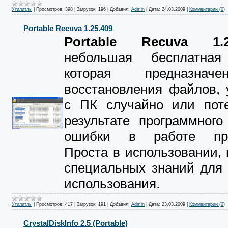
Утилитлы
|
Просмотров:
398
|
Загрузок:
196
|
Добавил:
Admin
|
Дата:
24.03.2009
|
Комментарии (0)
Portable Recuva 1.25.409
Portable Recuva 1.2
небольшая бесплатная
которая предназна
восстановления файлов, 
с ПК случайно или пот
результате программного
ошибки в работе при
Проста в использовании, 
специальных знаний для 
использования.
Утилитлы
|
Просмотров:
417
|
Загрузок:
191
|
Добавил:
Admin
|
Дата:
23.03.2009
|
Комментарии (0)
CrystalDiskInfo 2.5 (Portable)