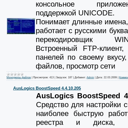
консольное прило
поддержкой UNICODE.
Понимает длинные имена,
работает с русскими буква
перекодировщик WIN-K
Встроенный FTP-клиент, 
панелей по своему вкусу,
файлов, просмотр сети
Менеджеры файлов
|
Просмотров:
413
|
Загрузок:
187
|
Добавил:
Admin
|
Дата:
22.03.2009
|
Коммен
AusLogics BoostSpeed 4.4.10.205
AusLogics BoostSpeed 4.
Cредство для настройки 
наиболее быструю работу
реестра и диска, 