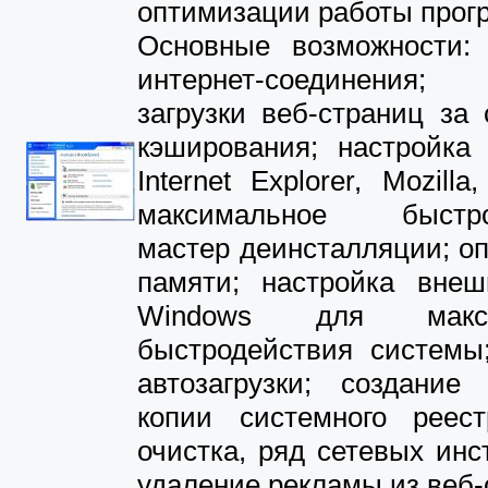
оптимизации работы прог
Основные возможности: 
интернет-соединения; 
загрузки веб-страниц за
кэширования; настройка 
Internet Explorer, Mozill
максимальное быстрод
мастер деинсталляции; о
памяти; настройка внеш
Windows для макси
быстродействия системы;
автозагрузки; создание 
копии системного реес
очистка, ряд сетевых инс
удаление рекламы из веб-