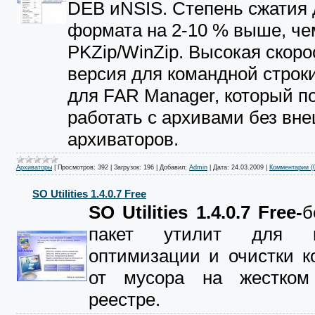
DEB иNSIS. Степень сжатия 
формата на 2-10 % выше, че
PKZip/WinZip. Высокая скоро
версия для командной строки
для FAR Manager, который п
работать с архивами без вн
архиваторов.
Архиваторы
|
Просмотров:
392
|
Загрузок:
196
|
Добавил:
Admin
|
Дата:
24.03.2009
|
Комментарии (
SO Utilities 1.4.0.7 Free
SO Utilities 1.4.0.7 Free-
б
пакет утилит для на
оптимизации и очистки к
от мусора на жестком
реестре.