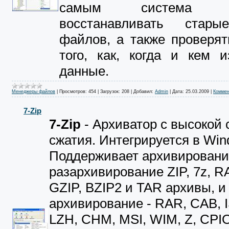
самым система по
восстанавливать стары
файлов, а также проверя
того, как, когда и кем 
данные.
Менеджеры файлов
|
Просмотров:
454
|
Загрузок:
208
|
Добавил:
Admin
|
Дата:
25.03.2009
|
Коммен
7-Zip
7-Zip
- Архиватор с высокой
сжатия. Интегрируется в Win
Поддерживает архивировани
разархивирование ZIP, 7z, R
GZIP, BZIP2 и TAR архивы, и
архивирование - RAR, CAB, I
LZH, CHM, MSI, WIM, Z, CPI