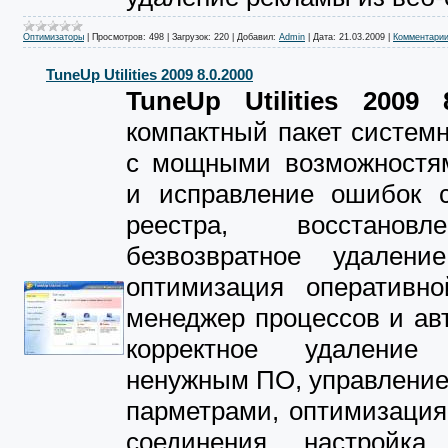
Оптимизаторы
|
Просмотров:
498
|
Загрузок:
220
|
Добавил:
Admin
|
Дата:
21.03.2009
|
Комментарии
TuneUp Utilities 2009 8.0.2000
TuneUp Utilities 2009 8
компактный пакет систем
с мощными возможностям
и исправление ошибок с
реестра, восстано
безвозвратное удалени
оптимизация оперативно
менеджер процессов и авт
корректное удаление 
ненужным ПО, управление
парметрами, оптимизация
соединения, настройка 