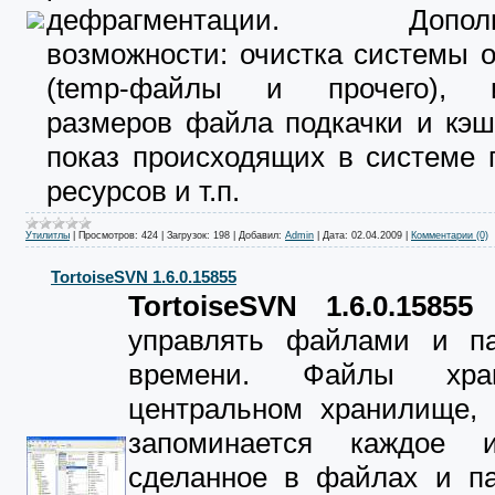
дефрагментации. Дополн
возможности: очистка системы о
(temp-файлы и прочего), и
размеров файла подкачки и кэш
показ происходящих в системе 
ресурсов и т.п.
Утилитлы
|
Просмотров:
424
|
Загрузок:
198
|
Добавил:
Admin
|
Дата:
02.04.2009
|
Комментарии (0)
TortoiseSVN 1.6.0.15855
TortoiseSVN 1.6.0.15855
п
управлять файлами и п
времени. Файлы хра
центральном хранилище, 
запоминается каждое и
сделанное в файлах и па