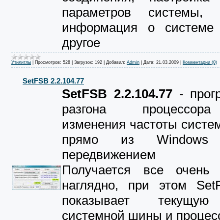
параметров системы, 
информация о системе
другое
Утилитлы
|
Просмотров:
528
|
Загрузок:
192
|
Добавил:
Admin
|
Дата:
21.03.2009
|
Комментарии (0)
SetFSB 2.2.104.77
SetFSB 2.2.104.77
- прог
разгона процессор
изменения частоты систе
прямо из Windows 
передвижением по
Получается все очень
наглядно, при этом Set
показывает текущую
системной шины и процес