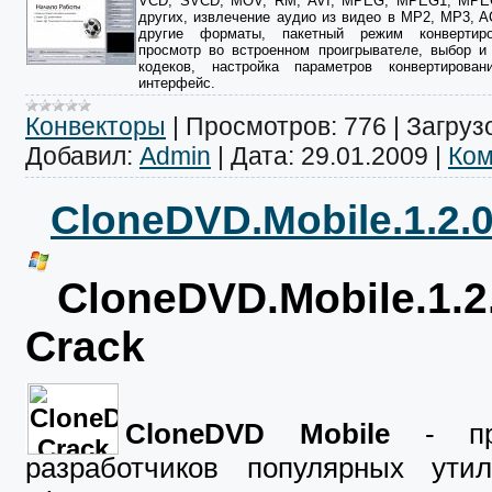
VCD, SVCD, MOV, RM, AVI, MPEG, MPEG1, MPE
других, извлечение аудио из видео в MP2, MP3, 
другие форматы, пакетный режим конвертиро
просмотр во встроенном проигрывателе, выбор и
кодеков, настройка параметров конвертирова
интерфейс.
Конвекторы
|
Просмотров:
776
|
Загрузо
Добавил:
Admin
|
Дата:
29.01.2009
|
Ком
CloneDVD.Mobile.1.2.0
CloneDVD.Mobile.1.2.
Crack
CloneDVD Mobile
- про
разработчиков популярных ути