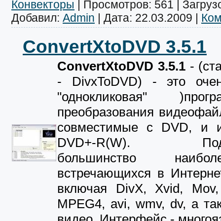
Конвекторы
|
Просмотров:
561
|
Загрузо
Добавил:
Admin
|
Дата:
22.03.2009
|
Ком
ConvertXtoDVD 3.5.1
ConvertXtoDVD 3.5.1
- (ст
- DivxToDVD) - это оче
"однокликовая" )про
преобразования видеофай
совместимые с DVD, и и
DVD+-R(W). Подде
большинство наибо
встречающихся в Интерне
включая DivX, Xvid, Mov
MPEG4, avi, wmv, dv, а та
видео. Интерфейс - много