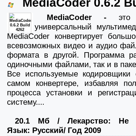
MediaCoder 0.6.2 Bu
MediaCoder -
это
универсальный мультимеди
MediaCoder конвертирует большо
всевозможных видео и аудио фай
формата в другой. Программа ра
одиночными файлами, так и в пак
Все используемые кодировщики 
самом конвертере, избавляя пол
процесса установки и регистрац
систему.
...
20.1 Mб
/ Лекарство: Не т
Язык: Русский/ Год 2009