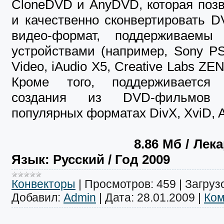
CloneDVD и AnyDVD, которая поз
и качественно сконвертировать 
видео-формат, поддерживаемы
устройствами (например, Sony PS
Video, iAudio X5, Creative Labs ZEN 
Кроме того, поддерживается 
создания из DVD-фильмов
популярных форматах DivX, XviD, A
8
.86 Mб
/ Лека
Язык: Русский / Год 2009
Конвекторы
|
Просмотров:
459
|
Загрузо
Добавил:
Admin
|
Дата:
28.01.2009
|
Ком