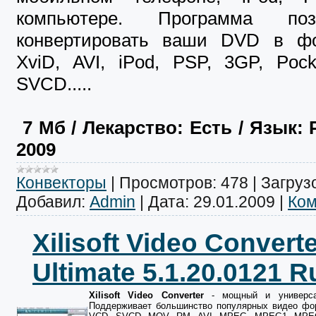
компьютере. Программа по
конвертировать ваши DVD в фо
XviD, AVI, iPod, PSP, 3GP, Poc
SVCD
.....
7
Mб
/ Лекарство: Есть
/ Язык: 
2009
Конвекторы
|
Просмотров:
478
|
Загрузо
Добавил:
Admin
|
Дата:
29.01.2009
|
Ком
Xilisoft Video Convert
Ultimate 5.1.20.0121 R
Xilisoft Video Converter
- мощный и универсал
Поддерживает большинство популярных видео фор