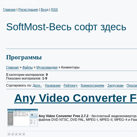
Приветствую Вас
Гость
Главная
|
Регистрация
|
Вход
|
RSS
SoftMost-Весь софт здесь
Программы
Главная
»
Файлы
»
Мультимедия
» Конвекторы
В категории материалов:
9
Показано материалов:
1-9
Сортировать по:
Дате
·
Названию
·
Рейтингу
·
Комментариям
·
Загрузкам
·
Просм
Any Video Converter F
Any Video Converter Free 2.7.2
- бесплатный видеоконвертор
файлов DVD NTSC, DVD PAL, MPEG-I, MPEG-II, MPEG-4 и Fla