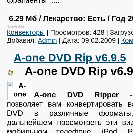
6.29 Mб
/ Лекарство: Есть
/ Год 2
Конвекторы
|
Просмотров:
428
|
Загрузо
Добавил:
Admin
|
Дата:
09.02.2009
|
Ком
A-one DVD Rip v6.9.5
A-one DVD Rip v6.9
A-one DVD Ripper
- 
позволяет вам конвертировать
DVD в различные форматы
дальнейшем просмотреть эти ви
мобильном телефоне, iPod,