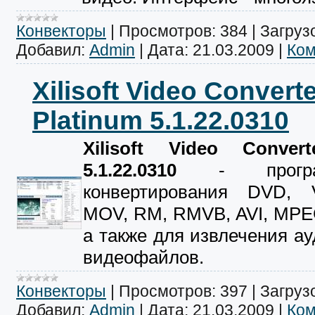
Конвекторы
|
Просмотров:
384
|
Загрузо
Добавил:
Admin
|
Дата:
21.03.2009
|
Ком
Xilisoft Video Convert
Platinum 5.1.22.0310
Xilisoft Video Convert
5.1.22.0310
- програ
конвертирования DVD,
MOV, RM, RMVB, AVI, MPE
а также для извлечения а
видеофайлов.
Конвекторы
|
Просмотров:
397
|
Загрузо
Добавил:
Admin
|
Дата:
21.03.2009
|
Ком