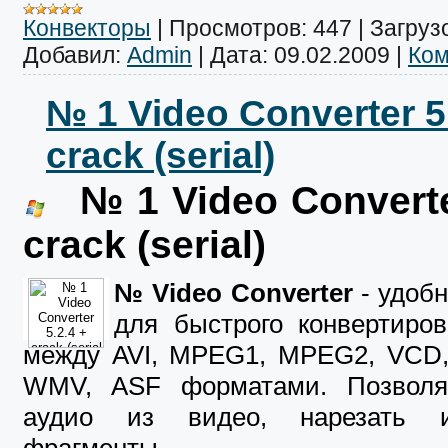
Конвекторы
|
Просмотров:
447
|
Загрузо
Добавил:
Admin
|
Дата:
09.02.2009
|
Ком
№ 1 Video Converter 5
crack (serial)
№ 1 Video Converte
crack (serial)
№ Video Converter
- удоб
для быстрого конвертиро
между AVI, MPEG1, MPEG2, VCD
WMV, ASF форматами. Позволяе
аудио из видео, нарезать 
фрагменты
.
...