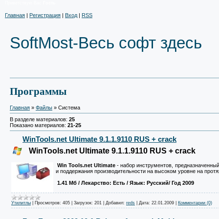
Приветствую Вас
Гость
Главная
|
Регистрация
|
Вход
|
RSS
SoftMost-Весь софт здесь
Программы
Главная
»
Файлы
» Система
В разделе материалов:
25
Показано материалов:
21-25
WinTools.net Ultimate 9.1.1.9110 RUS + crack
WinTools.net Ultimate 9.1.1.9110 RUS + crack
Win Tools.net Ultimate
- набор инструментов, предназначенны
и поддержания производительности на высоком уровне на протяж
1.41 Mб
/ Лекарство: Есть
/ Язык: Русский/ Год 2009
Утилитлы
|
Просмотров:
405
|
Загрузок:
201
|
Добавил:
reds
|
Дата:
22.01.2009
|
Комментарии (0)