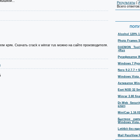
мышкой...
Результаты
|
А
Всего ответов
ПОПУ
Alcohol 120% 1
Photo Frames 5
ли кряк. Скачать crack к winrar rus можно на сайте производителя.
DAEMON Tools
+Rus
Русификатор Wi
Windows 7 Русс
)
Nero 9.2.7.7 + S
5
Windows Vista 
Активатор Win
Eset NOD 32 Sma
Winrar 3.80 fina
Dr.Web Securi
ключ
MiniCap 1.16.0
Быстрое сня
Windows Vista 
Letitbit без п
Mail PassView P