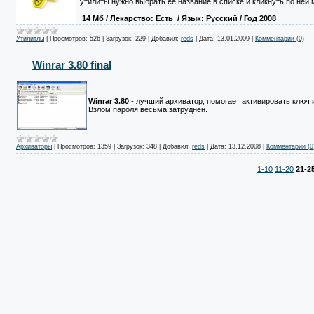
утилиты нужно выбрать ее название в списке и кликнуть по ней 
14 Mб
/ Лекарство: Есть
/ Язык: Русский / Год 2008
Утилитлы
|
Просмотров:
526
|
Загрузок:
229
|
Добавил:
reds
|
Дата:
13.01.2009
|
Комментарии (0)
Winrar 3.80 final
Winrar 3.80
- лучший архиватор, помогает активировать ключ и
Взлом пароля весьма затруднен.
Архиваторы
|
Просмотров:
1359
|
Загрузок:
348
|
Добавил:
reds
|
Дата:
13.12.2008
|
Комментарии (0
1-10
11-20
21-2