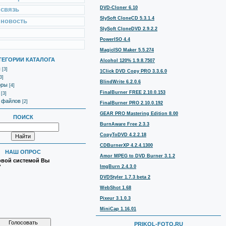
DVD-Cloner 6.10
 связь
SlySoft CloneCD 5.3.1.4
 новость
SlySoft CloneDVD 2.9.2.2
PowerISO 4.4
MagicISO Maker 5.5.274
ТЕГОРИИ КАТАЛОГА
Alcohol 120% 1.9.8.7507
ы
[3]
1Click DVD Copy PRO 3.3.6.0
3]
BlindWrite 6.2.0.6
оры
[4]
FinalBurner FREE 2.10.0.153
[3]
 файлов
[2]
FinalBurner PRO 2.10.0.192
GEAR PRO Mastering Edition 8.00
ПОИСК
BurnAware Free 2.3.3
CopyToDVD 4.2.2.18
CDBurnerXP 4.2.4.1300
НАШ ОПРОС
Amor MPEG to DVD Burner 3.1.2
овой системой Вы
?
ImgBurn 2.4.3.0
DVDStyler 1.7.3 beta 2
WebShot 1.68
Pixeur 3.1.0.3
MiniCap 1.16.01
PRIKOL-FOTO.RU