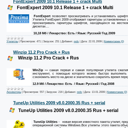
FontExpert 2009 10.1 Release 1 + crack Multi
FontExpert 2009 10.1 Release 1 + crack Multi
FontExpert
позволяет просматривать и устанавливать шрифты
Утилита FontExpert 2009 отображает гарнитуры установленных 
просматривать гарнитуры шрифтов, находящихся на жестко
дискетах.
...
10,18 Мб
/ Лекарство: Есть
/ Язык: Русский/ Год 2009
Утилитлы
|
Просмотров:
471
|
Загрузок:
251
|
Добавил:
reds
|
Дата:
22.01.2009
|
Комментарии (0)
Winzip 11.2 Pro Crack + Rus
Winzip 11.2 Pro Crack + Rus
WinZip —
самая первая и самая популярная утилита сжати
инструмент, с помощью которого можно быстро выполнить 
сэкономить место на диске и значительно сократить время пер
12.9 Mб
/ Лекарство: Есть
/ Язык: Русский / Год 2008
Архиваторы
|
Просмотров:
557
|
Загрузок:
216
|
Добавил:
reds
|
Дата:
13.01.2009
|
Комментарии (0)
TuneUp Utilities 2009 v8.0.2000.35 Rus + serial
TuneUp Utilities 2009 v8.0.2000.35 Rus + serial
TuneUp Utilities
- новая версия известного пакета утилит, пр
операционной системы Windows.Все утилиты этого пакета объе