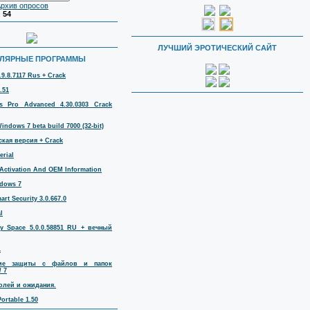
рхив опросов
:
54
ЛУЧШИЙ ЭРОТИЧЕСКИЙ САЙТ
ЛЯРНЫЕ ПРОГРАММЫ
.9.8.7117 Rus + Crack
.51
 Pro Advanced 4.30.0303 Crack
ndows 7 beta build 7000 (32-bit)
кая версия + Crack
erial
Activation And OEM Information
dows 7
rt Security 3.0.667.0
l
ty Space 5.0.0.58851 RU + вечный
1
тие защиты с файлов и папок
/ 7
аролей и ожидания.
ortable 1.50