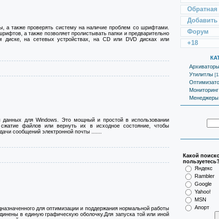
Обратная
Добавить
, а также проверять систему на наличие проблем со шрифтами.
Форум
шрифтов, а также позволяет пролистывать папки и предварительно
м диске, на сетевых устройствах, на CD или DVD дисках или
+18
КА
Архиватор
Утилитлы
[1
Оптимизат
Мониторинг
Менеджеры
я данных для Windows. Это мощный и простой в использовании
сжатие файлов или вернуть их в исходное состояние, чтобы
едачи сообщений электронной почты
.......
Какой поиск
пользуетесь
Яндекс
Rambler
Google
Yahoo!
MSN
Апорт
едназначенного для оптимизации и поддержания нормальной работы
динены в единую графическую оболочку.Для запуска той или иной