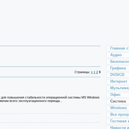
Главная с
Аудио
Безопасн
Графика
Страницы:
«
1
2
3
DVD/CD
Интернет
Мультиме
Офис
й для повышения стабильности операционной системы MS Windows
ении всего эксплуатационного периода...
Система
Windows
Все прог
Гостевая 
Новости 