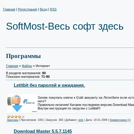
Приветствую Вас
Гость
Главная
|
Регистрация
|
Вход
|
RSS
SoftMost-Весь софт здесь
Программы
Главная
»
Файлы
» Интернет
В разделе материалов:
80
Показано материалов:
71-80
Letitbit без паролей и ожидания.
Зачем покупать ключи к Gold аккуанту на Летитбите если ес
него?
Правильно незачем! Качаем последнюю версию Download Maste
Внутри инструкция по загрузке с Letitbit!!!
Закачака
|
Просмотров:
1001
|
Загрузок:
383
|
Добавил:
reds
|
Дата:
19.01.2009
|
Комментарии (1)
Download Master 5.5.7.1145