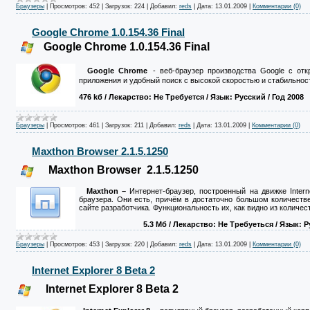
Браузеры
|
Просмотров:
452
|
Загрузок:
224
|
Добавил:
reds
|
Дата:
13.01.2009
|
Комментарии (0)
Google Chrome 1.0.154.36 Final
Google Chrome 1.0.154.36 Final
Google Chrome
- веб-браузер производства Google с о
приложения и удобный поиск с высокой скоростью и стабильност
476 kб
/ Лекарство: Не Требуется
/ Язык: Русский / Год 2008
Браузеры
|
Просмотров:
461
|
Загрузок:
211
|
Добавил:
reds
|
Дата:
13.01.2009
|
Комментарии (0)
Maxthon Browser 2.1.5.1250
Maxthon Browser 2.1.5.1250
Maxthon –
Интернет-браузер, построенный на движке Inter
браузера. Они есть, причём в достаточно большом количеств
сайте разработчика. Функциональность их, как видно из количеств
5.3 Mб
/ Лекарство: Не Требуеться
/ Язык: Р
Браузеры
|
Просмотров:
453
|
Загрузок:
220
|
Добавил:
reds
|
Дата:
13.01.2009
|
Комментарии (0)
Internet Explorer 8 Beta 2
Internet Explorer 8 Beta 2