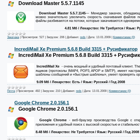
Download Master 5.5.7.1145
Download Master 5.5.7.1145
—
Менеджер закачек, обладаю
можно значительно увеличить скорость скачивания файлов п
файлы разбиваются на потоки, которые закачиваются одноврем
4.81 Mб
/ Лекарство: Не Требуется
/ Язык: Р
Закачака
|
Просмотров:
527
|
Загрузок:
206
|
Добавил:
reds
|
Дата:
13.01.2009
|
Комментарии (0)
IncrediMail Xe Premium 5.6.8 Build 3315 + Русификатор
IncrediMail Xe Premium 5.6.8 Build 3315 + Русифи
IncrediMail Xe
- очень мощный и удобный почтовый клиент. The
ящиков (протоколы IMAP4, POP3, APOP и SMTP), имеет настра
шаблоны сообщений и «быстрые шаблоны», умеет проверять орф
9.09 Mб
/ Лекарство: Есть
/ Язык: Русский / Год 2008
Почта
|
Просмотров:
492
|
Загрузок:
210
|
Добавил:
reds
|
Дата:
13.01.2009
|
Комментарии (0)
Google Chrome 2.0.156.1
Google Chrome 2.0.156.1
Google Chrome
- веб-браузер производства Google с о
приложения и удобный поиск с высокой скоростью и стабильност
8.48 Мб
/ Лекарство: Не Требуется
/ Язык: Русский / Год 2008