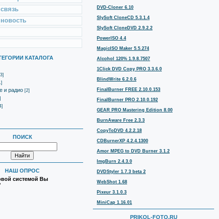
DVD-Cloner 6.10
 связь
SlySoft CloneCD 5.3.1.4
 новость
SlySoft CloneDVD 2.9.2.2
PowerISO 4.4
MagicISO Maker 5.5.274
ТЕГОРИИ КАТАЛОГА
Alcohol 120% 1.9.8.7507
1Click DVD Copy PRO 3.3.6.0
3]
BlindWrite 6.2.0.6
1]
е и радио
FinalBurner FREE 2.10.0.153
[2]
]
FinalBurner PRO 2.10.0.192
4]
GEAR PRO Mastering Edition 8.00
BurnAware Free 2.3.3
CopyToDVD 4.2.2.18
ПОИСК
CDBurnerXP 4.2.4.1300
Amor MPEG to DVD Burner 3.1.2
ImgBurn 2.4.3.0
НАШ ОПРОС
DVDStyler 1.7.3 beta 2
овой системой Вы
WebShot 1.68
?
Pixeur 3.1.0.3
MiniCap 1.16.01
PRIKOL-FOTO.RU