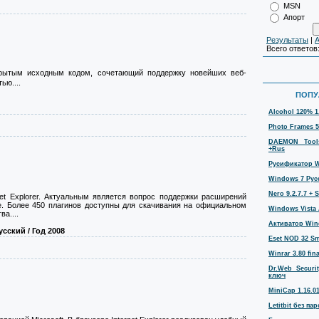
MSN
Апорт
Результаты
|
А
Всего ответов
ткрытым исходным кодом, сочетающий поддержку новейших веб-
ью....
ПОПУ
Alcohol 120% 1
Photo Frames 5
DAEMON Tools
+Rus
Русификатор Wi
Windows 7 Русс
Nero 9.2.7.7 + S
net Explorer. Актуальным является вопрос поддержки расширений
е. Более 450 плагинов доступны для скачивания на официальном
Windows Vista 
а....
Активатор Win
усский / Год 2008
Eset NOD 32 Sma
Winrar 3.80 fina
Dr.Web Securi
ключ
MiniCap 1.16.0
Letitbit без п