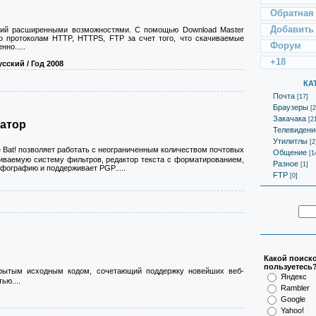
Обратная
Добавить
щий расширенными возможностями. С помощью Download Master
о протоколам HTTP, HTTPS, FTP за счет того, что скачиваемые
Форум
енно
.....
+18
усский / Год 2008
КА
Почта
[17]
Браузеры
[2
Закачака
[2
катор
Телевидени
Утилитлы
[2
 Bat! позволяет работать с неограниченным количеством почтовых
Общение
[1
иваемую систему фильтров, редактор текста с форматированием,
Разное
[1]
ографию и поддерживает PGP.....
FTP
[0]
Какой поиск
пользуетесь
ткрытым исходным кодом, сочетающий поддержку новейших веб-
Яндекс
ью....
Rambler
Google
Yahoo!