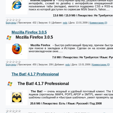
Internet Explorer 8
-
популярный браузер, разработанный корпор
интерфейс, схожий по дизайну с интерфейсом операционной 
называемые табы (вкладки), имеется поддержка CSS и RSS-ка
поиск из которой доступен по сервисам MSN Search, Yahoo.....
13.6 Mб / 15.9 Mб
/ Лекарство: Не Требуется
Браузеры
|
Просмотров:
432
|
Загрузок:
0
|
Добавил:
reds
|
Дата:
13.01.2009
|
Комментарии (0)
Mozilla Firefox 3.0.5
Mozilla Firefox 3.0.5
Mozilla Firefox -
Быстро работающий браузер, причем быстрот
при поиске в закладках и Истории. Сделан он на основе движ
многовкладочном окне......
7.6 Mб
/ Лекарство: Не Требуется
/ Язык: Ру
Браузеры
|
Просмотров:
450
|
Загрузок:
209
|
Добавил:
reds
|
Дата:
13.01.2009
|
Комментарии (0)
The Bat! 4.1.7 Professional
The Bat! 4.1.7 Professional
The Bat!
— очень мощный и удобный почтовый клиент. The B
ящиков (протоколы IMAP4, POP3, APOP и SMTP), имеет настра
шаблоны сообщений и «быстрые шаблоны», умеет проверять орф
20.6 Mб
/ Лекарство: Есть
/ Язык: Русский / Год 2008