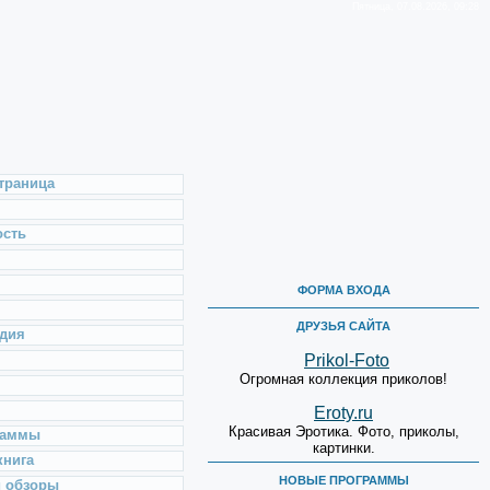
Пятница, 07.08.2026, 09:28
траница
ость
ФОРМА ВХОДА
ДРУЗЬЯ САЙТА
дия
Prikol-Foto
Огромная коллекция приколов!
Eroty.ru
Красивая Эротика. Фото, приколы,
раммы
картинки.
книга
НОВЫЕ ПРОГРАММЫ
и обзоры