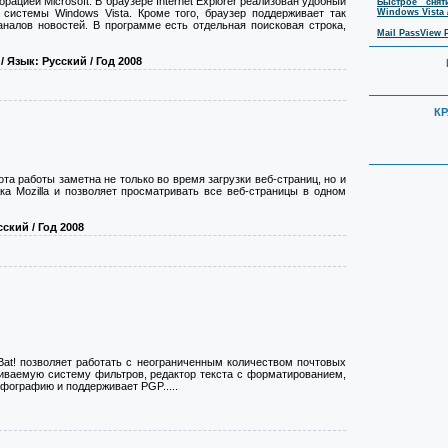
ацией Microsoft. В браузере Internet Explorer реализован удобный
Быстрое сня
Windows Vista 
системы Windows Vista. Кроме того, браузер поддерживает так
налов новостей. В программе есть отдельная поисковая строка,
Mail PassView P
/ Язык: Русский / Год 2008
К
а работы заметна не только во время загрузки веб-страниц, но и
ка Mozilla и позволяет просматривать все веб-страницы в одном
сский / Год 2008
at! позволяет работать с неограниченным количеством почтовых
иваемую систему фильтров, редактор текста с форматированием,
ографию и поддерживает PGP.....