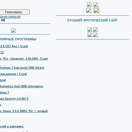
рхив опросов
:
54
ЛУЧШИЙ ЭРОТИЧЕСКИЙ САЙТ
ЛЯРНЫЕ ПРОГРАММЫ
.9.8.7117 Rus + Crack
.51
 Pro Advanced 4.30.0303 Crack
ndows 7 beta build 7000 (32-bit)
кая версия + Crack
erial
Activation And OEM Information
dows 7
rt Security 3.0.667.0
l
ty Space 5.0.0.58851 RU + вечный
1
аролей и ожидания.