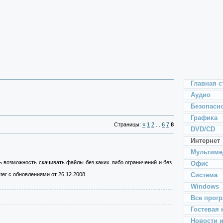
Главная с
Аудио
Безопасн
Графика
Страницы:
«
1
2
...
6
7
8
DVD/CD
Интернет
Мультиме
ть возможность скачивать файлы без каких либо ограничений и без
Офис
Система
r с обновлениями от 26.12.2008.
Windows
Все прог
Гостевая 
Новости 